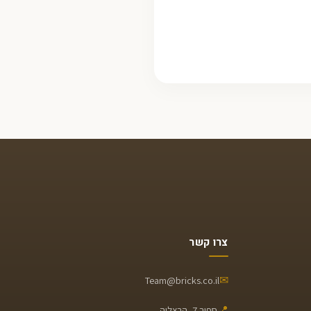
צרו קשר
✉
Team@bricks.co.il
📍
ספיר 7, הרצליה