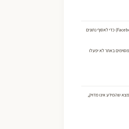
האתר עשוי להשתמש ב"עוגיות" (Cookies) ובטכנולוגיות מעקב דומות (כגון Google Analytics ו-Facebook Pixel) כדי לאסוף נתונים
מסוימים באתר לא יפעלו
ברה. אם תמצא שהמידע אינו מדויק,