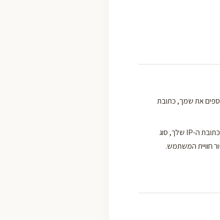
ספים את שמך, כתובת
בעת הגלישה באתר, נאסף מידע טכני אוטומטי אשר אינו מזהה אותך אישית, כגון: כתובת ה-IP שלך, סוג
ר חוויית המשתמש.